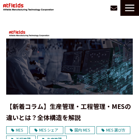
サービス一覧
選ばれる理由
お悩み別に探す
導入事例
会社情報
お役立ち情報
採用
【新着コラム】生産管理・工程管理・MESの
違いとは？全体構造を解説
MES
MES シェア
国内 MES
MES 選び方