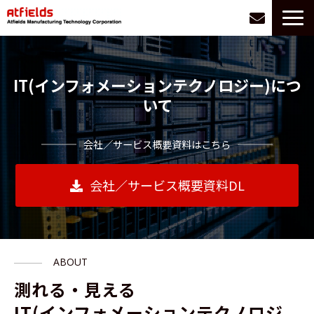
サービス一覧
選ばれる理由
IT(インフォメーションテクノロジー)につ
お悩み別に探す
いて
導入事例
会社／サービス概要資料はこちら
会社情報
お役立ち情報
会社／サービス概要資料DL
採用
ABOUT
測れる・見える 
IT(インフォメーションテクノロジ