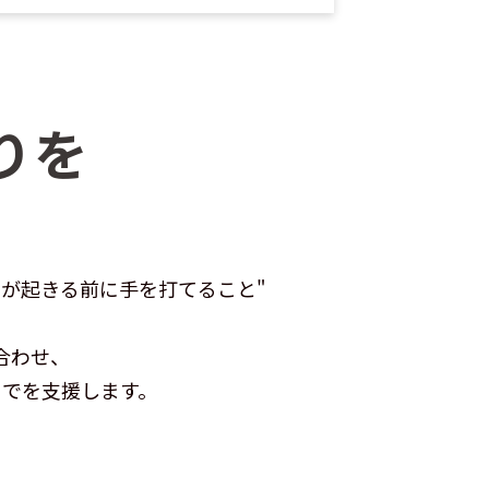
りを
常が起きる前に手を打てること"
合わせ、
までを支援します。