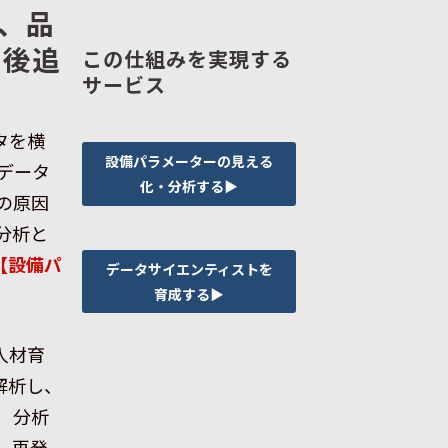
、品
、後追
この仕組みを実現する
サービス
タを横
設備パラメーターの見える
データ
化・分析する▶
の原因
分析と
【設備パ
データサイエンティストを
育成する▶
人材育
解析し、
 分析
 再発