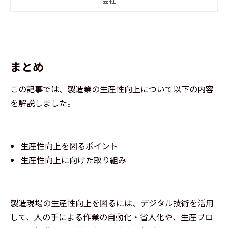
加えて、生産プロセスの最適化、稼
会社
働率の向上などにビッグデータの活
用が期待されています。生産設備・
機器から取得したデータを分析する
ことで、品質管理やコスト管理など
に役立てられます。 しかし、「デー
まとめ
タ分析を行える人材がいない」「分
析精度に課題があり、改善につなげ
この記事では、製造業の生産性向上について以下の内容
られていない」などの理由により、
を解説しました。
蓄積されたデータを十分に活用でき
ていないケースもあるのではないで
しょうか。 この記事では、製造業に
おけるデータ分析の活用方法や課
生産性向上を図るポイント
題、解析サービスを利用した事例に
生産性向上に向けた取り組み
ついて解説します。
製造現場の生産性向上を図るには、デジタル技術を活用
して、人の手による作業の自動化・省人化や、生産プロ