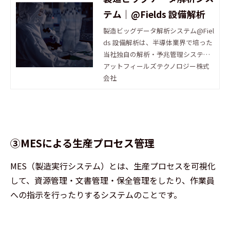
テム｜@Fields 設備解析
製造ビッグデータ解析システム@Fiel
ds 設備解析は、半導体業界で培った
当社独自の解析・予兆管理システム
です。生産システムや設備からの
アットフィールズテクノロジー株式
様々な情報(ビッグデータ)を取得・解
会社
析し、不良品や不具合を予兆して未
然に防ぎます。
③MESによる生産プロセス管理
MES（製造実行システム）とは、生産プロセスを可視化
して、資源管理・文書管理・保全管理をしたり、作業員
への指示を行ったりするシステムのことです。