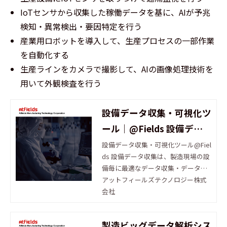
IoTセンサから収集した稼働データを基に、AIが予兆
検知・異常検出・要因特定を行う
産業用ロボットを導入して、生産プロセスの一部作業
を自動化する
生産ラインをカメラで撮影して、AIの画像処理技術を
用いて外観検査を行う
設備データ収集・可視化ツ
ール｜@Fields 設備デー
タ収集
設備データ収集・可視化ツール@Fiel
ds 設備データ収集は、製造現場の設
備毎に最適なデータ収集・データ切
り出し・自動変換処理を行うこと
アットフィールズテクノロジー株式
で、設備の常時監視を可能にし、稼
会社
働率向上や予知保全の実現に貢献し
ます。
製造ビッグデータ解析シス