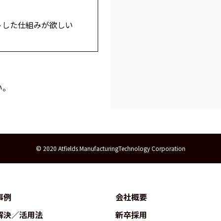
トした仕組みが欲しい
い。
© 2020 Atfields ManufacturingTechnology Corporation
事例
会社概要
解決／活用法
新卒採用